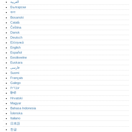
العربية
Български
বাংলা
Bosanski
Català
Čeština
Dansk
Deutsch
Ελληνικά
English
Español
Eestikeelne
Euskara
فارسی
Suomi
Français
Galego
עברית
हिन्दी
Hrvatski
Magyar
Bahasa Indonesia
Íslenska
Italiano
日本語
한글