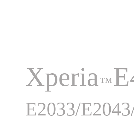
Xperia
E
™
E2033/E2043