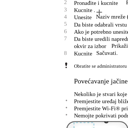
2
Pronađite i kucnite
3
Kucnite .
4
Naziv mreže 
Unesite
5
Da biste odabrali vrstu
6
Ako je potrebno unesit
7
Da biste uredili napred
Prikaži
okvir za izbor
8
Sačuvati.
Kucnite
Obratite se administratoru
Povećavanje jačine
Nekoliko je stvari koje
•
Premjestite uređaj bliž
•
Premjestite Wi-Fi® pris
•
Nemojte pokrivati podr