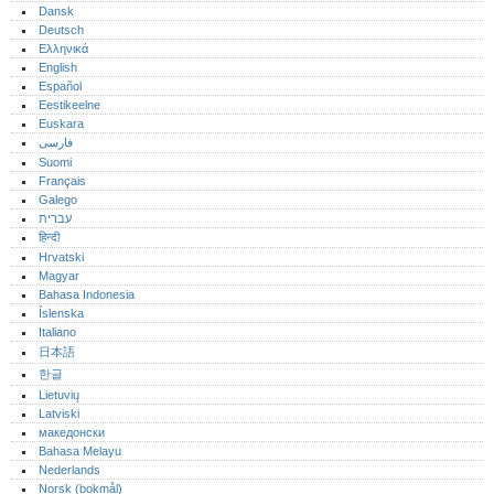
Dansk
Deutsch
Ελληνικά
English
Español
Eestikeelne
Euskara
فارسی
Suomi
Français
Galego
עברית
हिन्दी
Hrvatski
Magyar
Bahasa Indonesia
Íslenska
Italiano
日本語
한글
Lietuvių
Latviski
македонски
Bahasa Melayu
Nederlands
Norsk (bokmål)‎