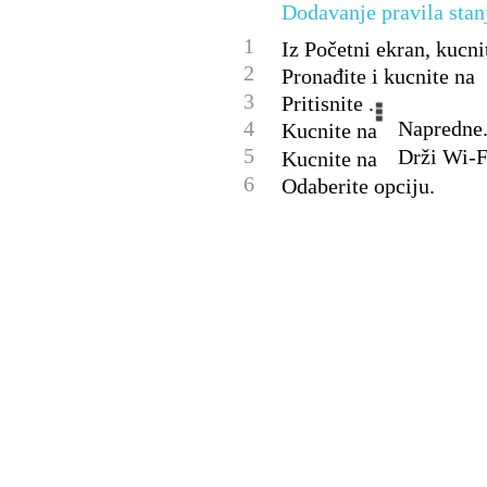
Dodavanje pravila sta
1
Iz Početni ekran, kucnit
2
Pronađite i kucnite na
3
Pritisnite .
4
Napredne
Kucnite na
5
Drži Wi-F
Kucnite na
6
Odaberite opciju.