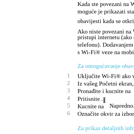
Kada ste povezani na W
moguće je prikazati st
obavijesti kada se otk
Ako niste povezani na 
pristupi internetu (ako
telefonu). Dodavanjem 
s Wi-Fi® veze na mobi
Za omogućavanje obav
1
Uključite Wi-Fi® ako v
2
Iz vašeg Početni ekran,
3
Pronađite i kucnite na
4
Pritisnite .
5
Napredno
Kucnite na
6
Označite okvir za izbo
Za prikaz detaljnih in