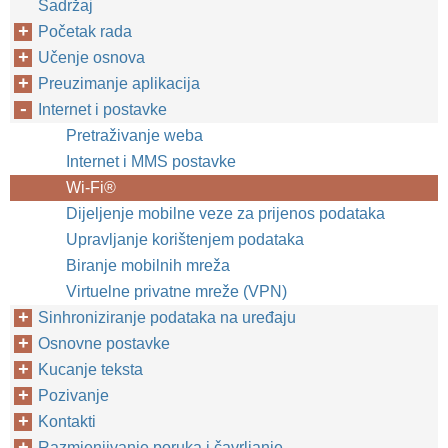
Sadržaj
Početak rada
Učenje osnova
Preuzimanje aplikacija
Internet i postavke
Pretraživanje weba
Internet i MMS postavke
Wi-Fi®
Dijeljenje mobilne veze za prijenos podataka
Upravljanje korištenjem podataka
Biranje mobilnih mreža
Virtuelne privatne mreže (VPN)
Sinhroniziranje podataka na uređaju
Osnovne postavke
Kucanje teksta
Pozivanje
Kontakti
Razmjenjivanje poruka i čavrljanje