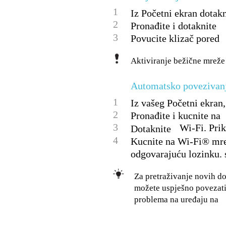
1
Iz Početni ekran dotakn
2
Pronađite i dotaknite
3
Povucite klizač pored
Aktiviranje bežične mreže
Automatsko povezivan
1
Iz vašeg Početni ekran,
2
Pronađite i kucnite na
3
Wi-Fi. Pri
Dotaknite
4
Kucnite na Wi-Fi® mrež
odgovarajuću lozinku. s
Za pretraživanje novih do
možete uspješno povezati
problema na uređaju na