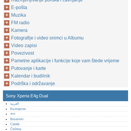
E-pošta
Muzika
FM radio
Kamera
Fotografije i video snimci u Albumu
Video zapisi
Povezivost
Pametne aplikacije i funkcije koje vam štede vrijeme
Putovanje i karte
Kalendar i budilnik
Podrška i održavanje
Sony Xperia E4g Dual
العربية
Български
বাংলা
Bosanski
Català
Čeština