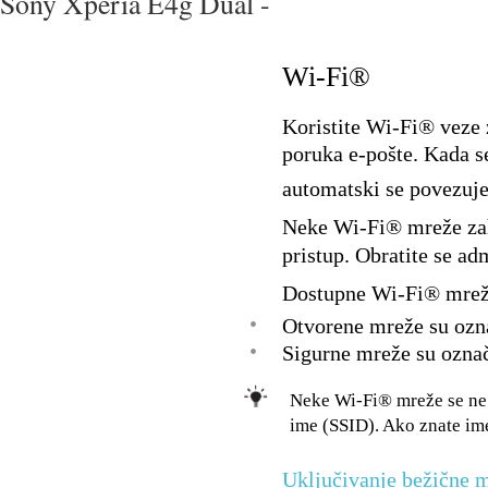
Sony Xperia E4g Dual -
Wi-Fi®
Koristite Wi-Fi® veze z
poruka e-pošte. Kada 
automatski se povezuj
Neke Wi-Fi® mreže zahti
pristup. Obratite se a
Dostupne Wi-Fi® mreže 
•
Otvorene mreže su oz
•
Sigurne mreže su ozn
Neke Wi-Fi® mreže se ne 
ime (SSID). Ako znate im
Uključivanje bežične 