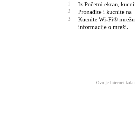
1
Iz Početni ekran, kucnit
2
Pronađite i kucnite na
3
Kucnite Wi-Fi® mrežu n
informacije o mreži.
Ovo je Internet izd