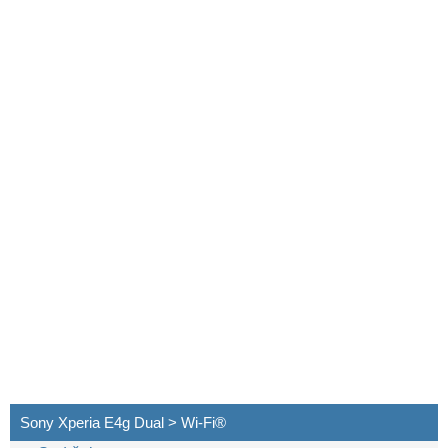
Sony Xperia E4g Dual > Wi-Fi®