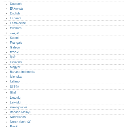
Deutsch
Ελληνικά
English
Español
Eestikeelne
Euskara
فارسی
Suomi
Français
Galego
עברית
हिन्दी
Hrvatski
Magyar
Bahasa Indonesia
Íslenska
Italiano
日本語
한글
Lietuvių
Latviski
македонски
Bahasa Melayu
Nederlands
Norsk (bokmål)‎
Polski