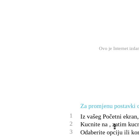
Ovo je Internet izd
Za promjenu postavki 
1
Iz vašeg Početni ekran,
2
Kucnite na , zatim kucn
3
Odaberite opciju ili ko