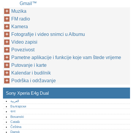
Gmail™
Muzika
FM radio
Kamera
Fotografije i video snimci u Albumu
Video zapisi
Povezivost
Pametne aplikacije i funkcije koje vam štede vrijeme
Putovanje i karte
Kalendar i budilnik
Podrška i održavanje
Sony Xperia E4g Dual
العربية
Български
বাংলা
Bosanski
Català
Čeština
Dansk