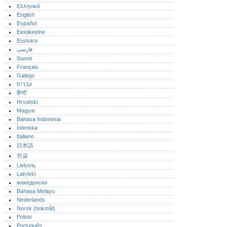
Ελληνικά
English
Español
Eestikeelne
Euskara
فارسی
Suomi
Français
Galego
עברית
हिन्दी
Hrvatski
Magyar
Bahasa Indonesia
Íslenska
Italiano
日本語
한글
Lietuvių
Latviski
македонски
Bahasa Melayu
Nederlands
Norsk (bokmål)‎
Polski
Português‎