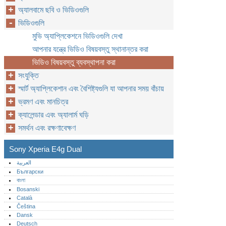
অ্যালবামে ছবি ও ভিডিওগুলি
ভিডিওগুলি
মুভি অ্যাপ্লিকেশনে ভিডিওগুলি দেখা
আপনার যন্ত্রে ভিডিও বিষয়বস্তু স্থানান্তর করা
ভিডিও বিষয়বস্তু ব্যবস্থাপনা করা
সংযুক্তি
স্মার্ট অ্যাপ্লিকেশান এবং বৈশিষ্ট্যগুলি যা আপনার সময় বাঁচায়
ভ্রমণ এবং মানচিত্র
ক্যালেন্ডার এবং অ্যালার্ম ঘড়ি
সমর্থন এবং রক্ষণাবেক্ষণ
Sony Xperia E4g Dual
العربية
Български
বাংলা
Bosanski
Català
Čeština
Dansk
Deutsch