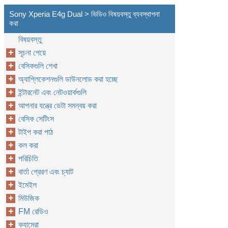
Sony Xperia E4g Dual > ভিডিও বিষয়বস্তু ব্যবস্থাপনা
করা
বিষয়বস্তু
সূচনা পেয়ে
বেসিকগুলি শেখা
অ্যাপ্লিকেশনগুলি ডাউনলোড করা হচ্ছে
ইন্টারনেট এবং নেটওয়ার্কগুলি
আপনার যন্ত্রে ডেটা সমন্বয় করা
বেসিক সেটিংস
টাইপ করা পাঠ
কল করা
পরিচিতি
বার্তা প্রেরণ এবং চ্যাট
ইমেইল
মিউজিক
FM রেডিও
ক্যামেরা