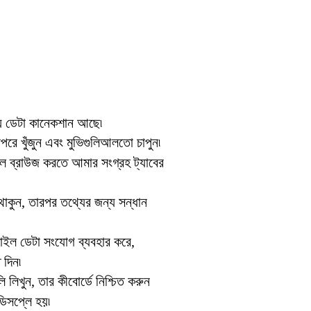
িয় ডেটা কানেকশান আছে৷
রে খুঁজুন এবং মুভিগুলিআলতো চাপুন৷
 ব্রাউজ করতে আমার সংগ্রহ ট্যাবের
ে থাকুন, তারপর তথ্যের জন্য সন্ধান
বাইল ডেটা সংযোগ ব্যবহার করে,
 দিন৷
ি লিখুন, তার কীবোর্ডে নিশ্চিত করুন
িসপ্লে হয়৷