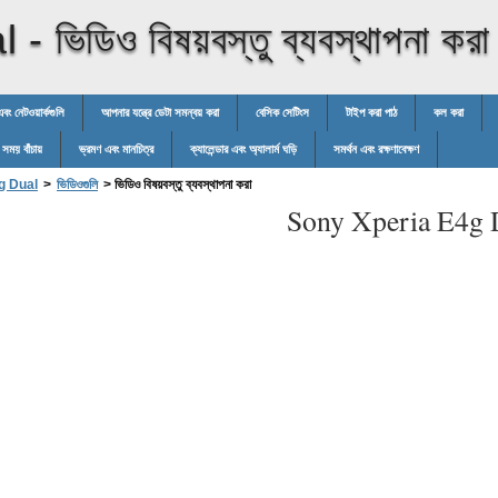
l -
ভিডিও বিষয়বস্তু ব্যবস্থাপনা করা
 এবং নেটওয়ার্কগুলি
আপনার যন্ত্রে ডেটা সমন্বয় করা
বেসিক সেটিংস
টাইপ করা পাঠ
কল করা
র সময় বাঁচায়
ভ্রমণ এবং মানচিত্র
ক্যালেন্ডার এবং অ্যালার্ম ঘড়ি
সমর্থন এবং রক্ষণাবেক্ষণ
g Dual
>
ভিডিওগুলি
>
ভিডিও বিষয়বস্তু ব্যবস্থাপনা করা
Sony Xperia E4g 