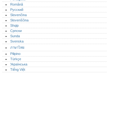
Română
Русский
Slovenčina
Slovenščina
Shqip
Српски
Sunda
Svenska
ภาษาไทย
Pilipino
Türkçe
Українська
Tiếng Việt