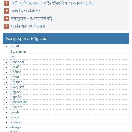
স্মার্ট অ্যাপ্লিকেশান এবং বৈশিষ্ট্যগুলি যা আপনার সময় বাঁচায়
ভ্রমণ এবং মানচিত্র
ক্যালেন্ডার এবং অ্যালার্ম ঘড়ি
সমর্থন এবং রক্ষণাবেক্ষণ
Sony Xperia E4g Dual
العربية
Български
বাংলা
Bosanski
Català
Čeština
Dansk
Deutsch
Ελληνικά
English
Español
Eestikeelne
Euskara
فارسی
Suomi
Français
Galego