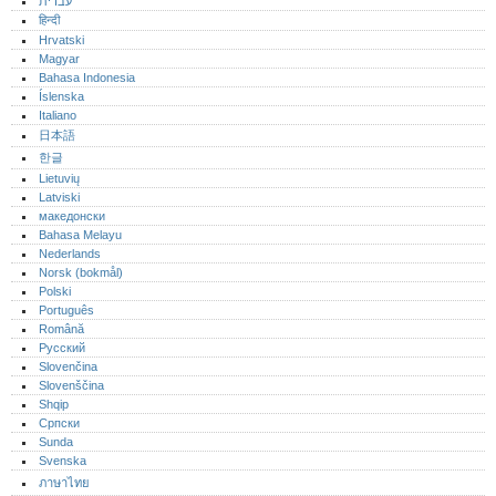
עברית
हिन्दी
Hrvatski
Magyar
Bahasa Indonesia
Íslenska
Italiano
日本語
한글
Lietuvių
Latviski
македонски
Bahasa Melayu
Nederlands
Norsk (bokmål)‎
Polski
Português‎
Română
Русский
Slovenčina
Slovenščina
Shqip
Српски
Sunda
Svenska
ภาษาไทย