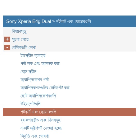
Sony Xperia E4g Dual > শর্টকার্ট এবং ফোল্ডারগুলি
বিষয়বস্তু
সূচনা পেয়ে
বেসিকগুলি শেখা
টাচস্ক্রীন ব্যবহার
পর্দা লক এবং আনলক করা
হোম স্ক্রীন
অ্যাপ্লিকেশন পর্দা
অ্যাপ্লিকশনগুলির নেভিগেট করা
ছোট অ্যাপ্লিকেশনগুলি
উইডগেটগুলি
শর্টকার্ট এবং ফোল্ডারগুলি
ব্যাকগ্রাউন্ড এবং থিমসমূহ
একটি স্ক্রীণশট নেওয়া হচ্ছে
স্থিতি এবং ঘোষণা