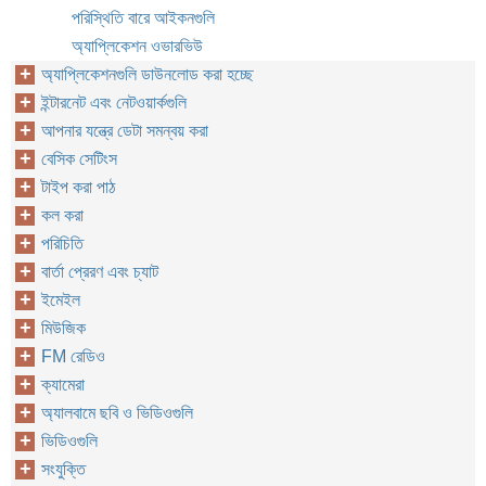
পরিস্থিতি বারে আইকনগুলি
অ্যাপ্লিকেশন ওভারভিউ
অ্যাপ্লিকেশনগুলি ডাউনলোড করা হচ্ছে
ইন্টারনেট এবং নেটওয়ার্কগুলি
আপনার যন্ত্রে ডেটা সমন্বয় করা
বেসিক সেটিংস
টাইপ করা পাঠ
কল করা
পরিচিতি
বার্তা প্রেরণ এবং চ্যাট
ইমেইল
মিউজিক
FM রেডিও
ক্যামেরা
অ্যালবামে ছবি ও ভিডিওগুলি
ভিডিওগুলি
সংযুক্তি