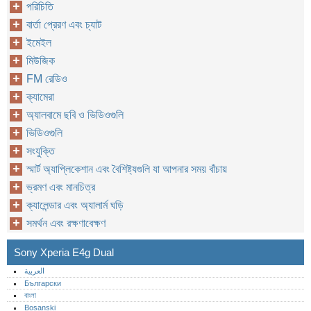
পরিচিতি
বার্তা প্রেরণ এবং চ্যাট
ইমেইল
মিউজিক
FM রেডিও
ক্যামেরা
অ্যালবামে ছবি ও ভিডিওগুলি
ভিডিওগুলি
সংযুক্তি
স্মার্ট অ্যাপ্লিকেশান এবং বৈশিষ্ট্যগুলি যা আপনার সময় বাঁচায়
ভ্রমণ এবং মানচিত্র
ক্যালেন্ডার এবং অ্যালার্ম ঘড়ি
সমর্থন এবং রক্ষণাবেক্ষণ
Sony Xperia E4g Dual
العربية
Български
বাংলা
Bosanski