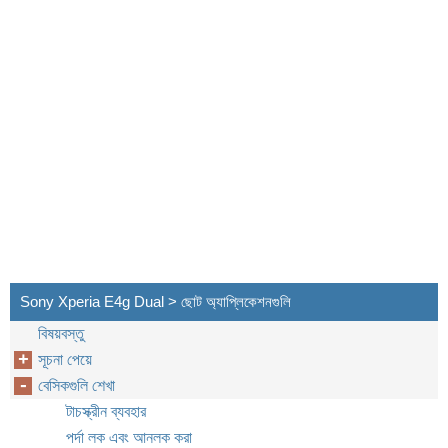
Sony Xperia E4g Dual > ছোট অ্যাপ্লিকেশনগুলি
বিষয়বস্তু
সূচনা পেয়ে
বেসিকগুলি শেখা
টাচস্ক্রীন ব্যবহার
পর্দা লক এবং আনলক করা