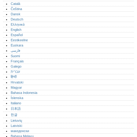
Català
Čeština
Dansk
Deutsch
Ελληνικά
English
Español
Eestikeelne
Euskara
فارسی
Suomi
Français
Galego
עברית
हिन्दी
Hrvatski
Magyar
Bahasa Indonesia
Íslenska
Italiano
日本語
한글
Lietuvių
Latviski
македонски
Bahasa Melayu