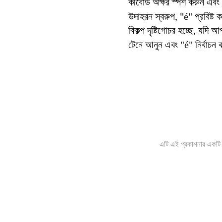
কীবোর্ড অক্ষর স্পর্শ করুন এবং
উদাহরন স্বরুপ, "é" প্রবিষ্ট 
বিকল্প দৃষ্টিগোচর হচ্ছে, যদি
টেনে আনুন এবং "é" নির্বাচন 
এটি এই প্রকাশনার একটি ই