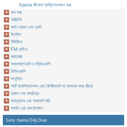
Xperia কীবোর্ড ব্যক্তিগতকরণ করা
কল করা
পরিচিতি
বার্তা প্রেরণ এবং চ্যাট
ইমেইল
মিউজিক
FM রেডিও
ক্যামেরা
অ্যালবামে ছবি ও ভিডিওগুলি
ভিডিওগুলি
সংযুক্তি
স্মার্ট অ্যাপ্লিকেশান এবং বৈশিষ্ট্যগুলি যা আপনার সময় বাঁচায়
ভ্রমণ এবং মানচিত্র
ক্যালেন্ডার এবং অ্যালার্ম ঘড়ি
সমর্থন এবং রক্ষণাবেক্ষণ
Sony Xperia E4g Dual