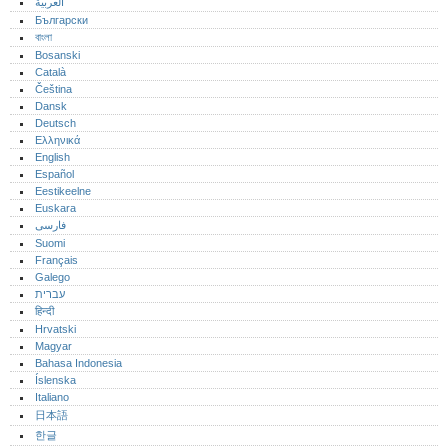
العربية
Български
বাংলা
Bosanski
Català
Čeština
Dansk
Deutsch
Ελληνικά
English
Español
Eestikeelne
Euskara
فارسی
Suomi
Français
Galego
עברית
हिन्दी
Hrvatski
Magyar
Bahasa Indonesia
Íslenska
Italiano
日本語
한글