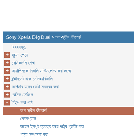
Sony Xperia E4g Dual > অন-স্ক্রীন কীবোর্ড
বিষয়বস্তু
সূচনা পেয়ে
বেসিকগুলি শেখা
অ্যাপ্লিকেশনগুলি ডাউনলোড করা হচ্ছে
ইন্টারনেট এবং নেটওয়ার্কগুলি
আপনার যন্ত্রে ডেটা সমন্বয় করা
বেসিক সেটিংস
টাইপ করা পাঠ
অন-স্ক্রীন কীবোর্ড
ফোনপ্যাড
ভয়েস ইনপুট ব্যবহার করে পাঠ্য প্রবিষ্ট করা
পাঠ্য সম্পাদনা করা