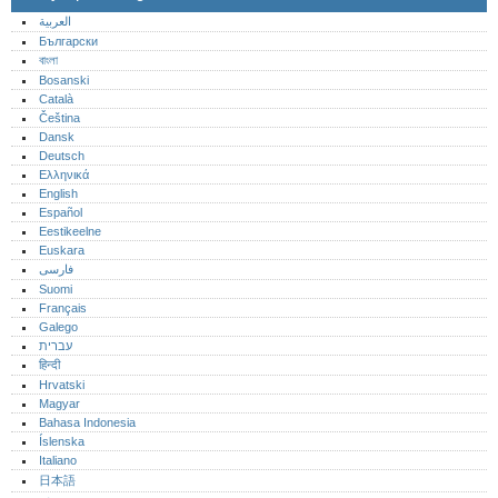
العربية
Български
বাংলা
Bosanski
Català
Čeština
Dansk
Deutsch
Ελληνικά
English
Español
Eestikeelne
Euskara
فارسی
Suomi
Français
Galego
עברית
हिन्दी
Hrvatski
Magyar
Bahasa Indonesia
Íslenska
Italiano
日本語