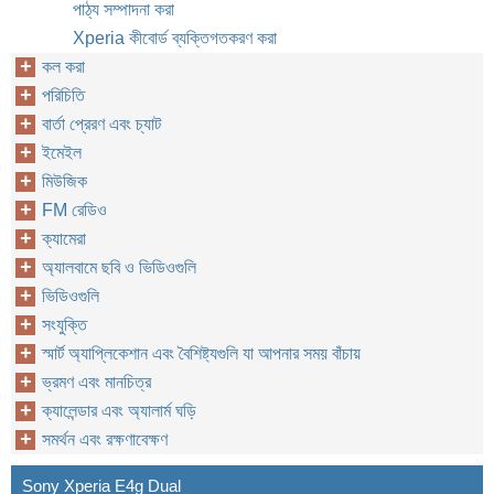
পাঠ্য সম্পাদনা করা
Xperia কীবোর্ড ব্যক্তিগতকরণ করা
কল করা
পরিচিতি
বার্তা প্রেরণ এবং চ্যাট
ইমেইল
মিউজিক
FM রেডিও
ক্যামেরা
অ্যালবামে ছবি ও ভিডিওগুলি
ভিডিওগুলি
সংযুক্তি
স্মার্ট অ্যাপ্লিকেশান এবং বৈশিষ্ট্যগুলি যা আপনার সময় বাঁচায়
ভ্রমণ এবং মানচিত্র
ক্যালেন্ডার এবং অ্যালার্ম ঘড়ি
সমর্থন এবং রক্ষণাবেক্ষণ
Sony Xperia E4g Dual