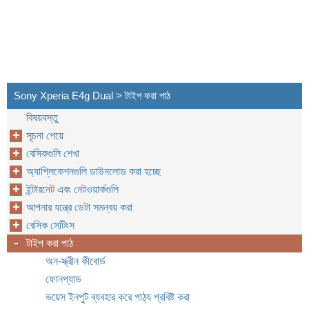
Sony Xperia E4g Dual > টাইপ করা পাঠ
বিষয়বস্তু
সূচনা পেয়ে
বেসিকগুলি শেখা
অ্যাপ্লিকেশনগুলি ডাউনলোড করা হচ্ছে
ইন্টারনেট এবং নেটওয়ার্কগুলি
আপনার যন্ত্রে ডেটা সমন্বয় করা
বেসিক সেটিংস
টাইপ করা পাঠ
অন-স্ক্রীন কীবোর্ড
ফোনপ্যাড
ভয়েস ইনপুট ব্যবহার করে পাঠ্য প্রবিষ্ট করা