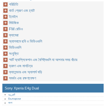
পরিচিতি
বার্তা প্রেরণ এবং চ্যাট
ইমেইল
মিউজিক
FM রেডিও
ক্যামেরা
অ্যালবামে ছবি ও ভিডিওগুলি
ভিডিওগুলি
সংযুক্তি
স্মার্ট অ্যাপ্লিকেশান এবং বৈশিষ্ট্যগুলি যা আপনার সময় বাঁচায়
ভ্রমণ এবং মানচিত্র
ক্যালেন্ডার এবং অ্যালার্ম ঘড়ি
সমর্থন এবং রক্ষণাবেক্ষণ
Sony Xperia E4g Dual
العربية
Български
বাংলা