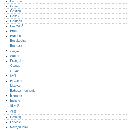
Bosanski
Català
Čeština
Dansk
Deutsch
Ελληνικά
English
Español
Eestikeelne
Euskara
فارسی
Suomi
Français
Galego
עברית
हिन्दी
Hrvatski
Magyar
Bahasa Indonesia
Íslenska
Italiano
日本語
한글
Lietuvių
Latviski
македонски