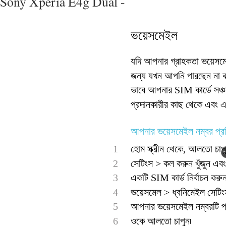
Sony Xperia E4g Dual -
ভয়েসমেইল
যদি আপনার গ্রাহকতা ভয়েসমেই
জন্য যখন আপনি পারছেন না ক
ভাবে আপনার SIM কার্ডে সঞ্চ
প্রদানকারীর কাছ থেকে এবং এট
আপনার ভয়েসমেইল নম্বর প্রব
1
হোম স্ক্রীন থেকে, আলতো চাপু
2
সেটিংস > কল করুন খুঁজুন এব
3
একটি SIM কার্ড নির্বাচন করুন
4
ভয়েসমেল > ধ্বনিমেইল সেটিং
5
আপনার ভয়েসমেইল নম্বরটি প্রব
6
ওকে আলতো চাপুন৷