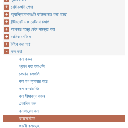
বেসিকগুলি শেখা
অ্যাপ্লিকেশনগুলি ডাউনলোড করা হচ্ছে
ইন্টারনেট এবং নেটওয়ার্কগুলি
আপনার যন্ত্রে ডেটা সমন্বয় করা
বেসিক সেটিংস
টাইপ করা পাঠ
কল করা
কল করুন
গ্রহণ করা কলগুলি
চলমান কলগুলি
কল লগ ব্যবহার করে
কল ফরোয়ার্ডিং
কল সীমাবদ্ধ করুন
একাধিক কল
কনফারেন্স কল
ভয়েসমেইল
জরুরী কলসমূহ