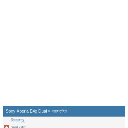
Sony Xperia E4g Dual > ভয়েসমেইল
বিষয়বস্তু
সূচনা পেয়ে