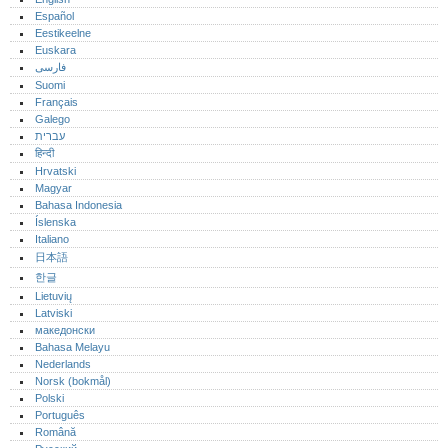
Español
Eestikeelne
Euskara
فارسی
Suomi
Français
Galego
עברית
हिन्दी
Hrvatski
Magyar
Bahasa Indonesia
Íslenska
Italiano
日本語
한글
Lietuvių
Latviski
македонски
Bahasa Melayu
Nederlands
Norsk (bokmål)‎
Polski
Português‎
Română