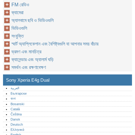
FM রেডিও
ক্যামেরা
অ্যালবামে ছবি ও ভিডিওগুলি
ভিডিওগুলি
সংযুক্তি
স্মার্ট অ্যাপ্লিকেশান এবং বৈশিষ্ট্যগুলি যা আপনার সময় বাঁচায়
ভ্রমণ এবং মানচিত্র
ক্যালেন্ডার এবং অ্যালার্ম ঘড়ি
সমর্থন এবং রক্ষণাবেক্ষণ
Sony Xperia E4g Dual
العربية
Български
বাংলা
Bosanski
Català
Čeština
Dansk
Deutsch
Ελληνικά
English