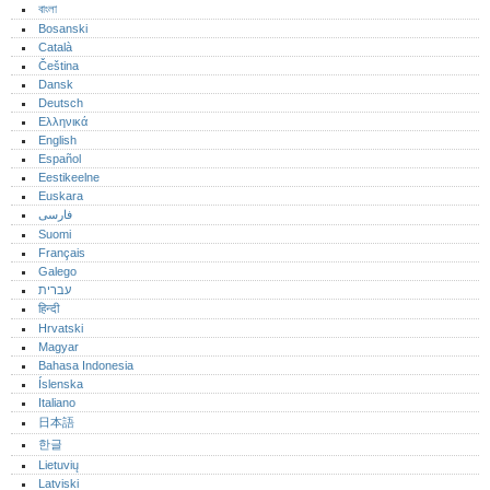
বাংলা
Bosanski
Català
Čeština
Dansk
Deutsch
Ελληνικά
English
Español
Eestikeelne
Euskara
فارسی
Suomi
Français
Galego
עברית
हिन्दी
Hrvatski
Magyar
Bahasa Indonesia
Íslenska
Italiano
日本語
한글
Lietuvių
Latviski