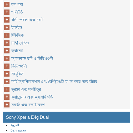
কল করা
পরিচিতি
বার্তা প্রেরণ এবং চ্যাট
ইমেইল
মিউজিক
FM রেডিও
ক্যামেরা
অ্যালবামে ছবি ও ভিডিওগুলি
ভিডিওগুলি
সংযুক্তি
স্মার্ট অ্যাপ্লিকেশান এবং বৈশিষ্ট্যগুলি যা আপনার সময় বাঁচায়
ভ্রমণ এবং মানচিত্র
ক্যালেন্ডার এবং অ্যালার্ম ঘড়ি
সমর্থন এবং রক্ষণাবেক্ষণ
Sony Xperia E4g Dual
العربية
Български