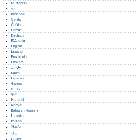
Български
বাংলা
Bosanski
Català
Čeština
Dansk
Deutsch
Ελληνικά
English
Español
Eestikeelne
Euskara
فارسی
Suomi
Français
Galego
עברית
हिन्दी
Hrvatski
Magyar
Bahasa Indonesia
Íslenska
Italiano
日本語
한글
Lietuvių