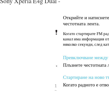
Sony Xperia E4g Dual -
Открийте и натиснет
честотната лента.
Когато стартирате FM рад
канал има информация от 
няколко секунди, след ка
Превключване между 
Плъзнете честотната 
•
Стартиране на ново т
Когато радиото е отво
1
2