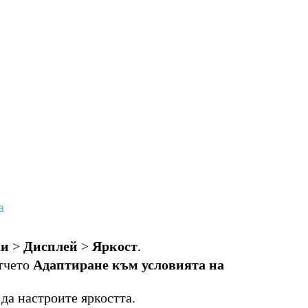
а
ки
>
Дисплей
>
Яркост
.
атчето
Адаптиране към условията на
 да настроите яркостта.