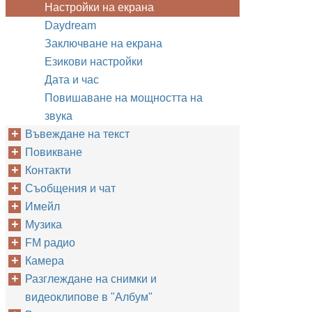
Настройки на екрана
Daydream
Заключване на екрана
Езикови настройки
Дата и час
Повишаване на мощността на
звука
Въвеждане на текст
Повикване
Контакти
Съобщения и чат
Имейл
Музика
FM радио
Камера
Разглеждане на снимки и
видеоклипове в "Албум"