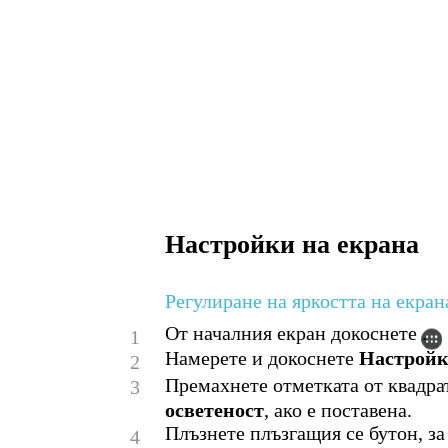
Настройки на екрана
Регулиране на яркостта на екран
От началния екран докоснете .
1
Намерете и докоснете
Настрой
2
Премахнете отметката от квадр
3
осветеност
, ако е поставена.
Плъзнете плъзгащия се бутон, за
4