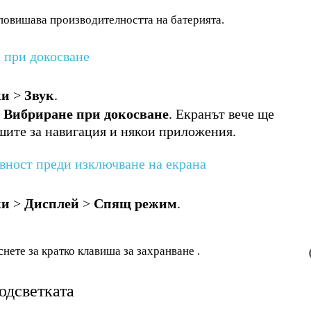
повишава производителността на батерията.
а при докосване
ки
>
Звук
.
о
Вибриране при докосване
. Екранът вече ще
ишите за навигация и някои приложения.
ивност преди изключване на екрана
ки
>
Дисплей
>
Спящ режим
.
снете за кратко клавиша за захранване .
одсветката