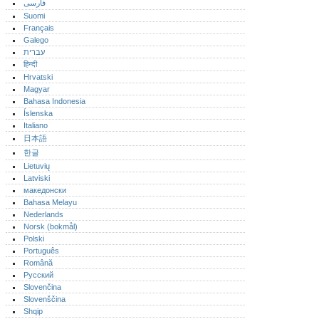
فارسی
Suomi
Français
Galego
עברית
हिन्दी
Hrvatski
Magyar
Bahasa Indonesia
Íslenska
Italiano
日本語
한글
Lietuvių
Latviski
македонски
Bahasa Melayu
Nederlands
Norsk (bokmål)‎
Polski
Português‎
Română
Русский
Slovenčina
Slovenščina
Shqip