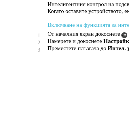
Интелигентния контрол на подсве
Когато оставите устройството, е
Включване на функцията за инте
От началния екран докоснете .
1
Намерете и докоснете
Настрой
2
Преместете плъзгача до
Интел. 
3