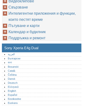
Видеоклипове
Свързване
Интелигентни приложения и функции,
които пестят време
Пътуване и карти
Календар и будилник
Поддръжка и ремонт
Sony Xperia E4g Dual
العربية
Български
বাংলা
Bosanski
Català
Čeština
Dansk
Deutsch
Ελληνικά
English
Español
Eestikeelne
Euskara