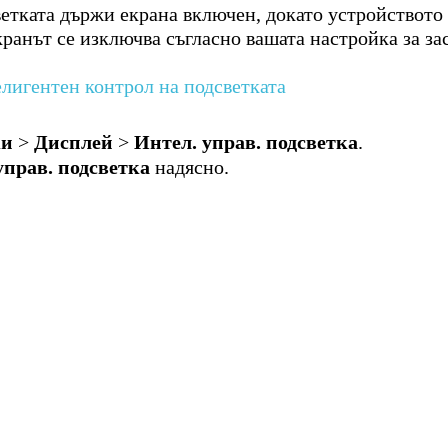
тката държи екрана включен, докато устройството е
кранът се изключва съгласно вашата настройка за за
лигентен контрол на подсветката
ки
>
Дисплей
>
Интел. управ. подсветка
.
управ. подсветка
надясно.