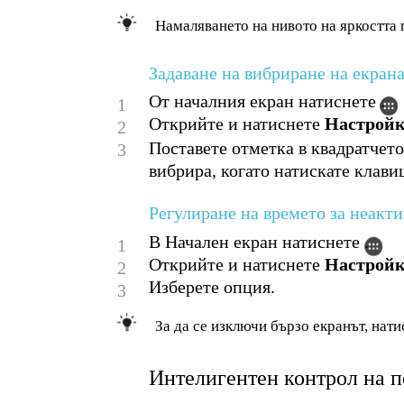
Намаляването на нивото на яркостта 
Задаване на вибриране на екран
От началния екран натиснете .
1
Открийте и натиснете
Настрой
2
Поставете отметка в квадратчет
3
вибрира, когато натискате клав
Регулиране на времето за неакт
В Начален екран натиснете .
1
Открийте и натиснете
Настрой
2
Изберете опция.
3
За да се изключи бързо екранът, нати
Интелигентен контрол на п