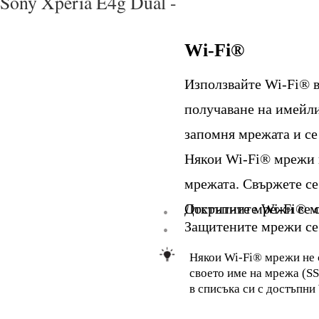
Sony Xperia E4g Dual -
Wi-Fi®
Използвайте Wi-Fi® в
получаване на имейли
запомня мрежата и се 
Някои Wi-Fi® мрежи и
мрежата. Свържете се
Достъпните Wi-Fi® м
Откритите мрежи се о
•
Защитените мрежи се 
•
Някои Wi-Fi® мрежи не с
своето име на мрежа (SS
в списъка си с достъпни