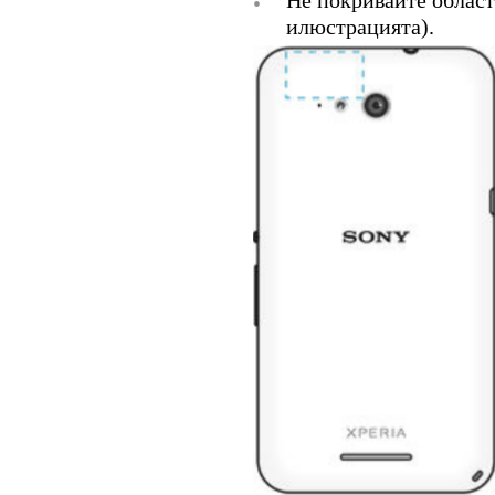
Не покривайте област
•
илюстрацията).