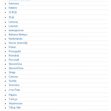
Íslenska
Italiano
日本語
한글
Lietuvių
Latviski
македонски
Bahasa Melayu
Nederlands
Norsk (bokmål)‎
Polski
Português‎
Română
Русский
Slovenčina
Slovenščina
Shqip
Српски
Sunda
Svenska
ภาษาไทย
Pilipino
Türkçe
Українська
Tiếng Việt