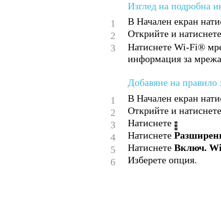
Изглед на подробна 
В Начален екран нати
1
Открийте и натиснет
2
Натиснете Wi-Fi® мре
3
информация за мрежа
Добавяне на правило
В Начален екран нати
1
Открийте и натиснет
2
Натиснете .
3
Натиснете
Разширен
4
Натиснете
Включ. Wi
5
Изберете опция.
6