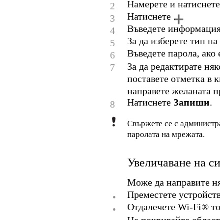
Намерете и натиснет
2
Натиснете .
3
Въведете информация
4
За да изберете тип н
5
Въведете парола, ако 
6
За да редактирате ня
7
поставете отметка в 
направете желаната п
Натиснете
Запиши
.
8
Свържете се с администра
паролата на мрежата.
Увеличаване на си
Може да направите ня
Преместете устройств
•
Отдалечете Wi-Fi® то
•