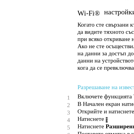
настройк
Wi-Fi®
Когато сте свързани 
да видите тяхното съ
при всяко откриване 
Ако не сте осъществи
на данни за достъп д
данни на устройствот
кога да се превключв
Разрешаване на извес
Включете функцията W
1
В Начален екран нати
2
Открийте и натиснет
3
Натиснете .
4
Натиснете
Разширен
5
Поставете отметка в 