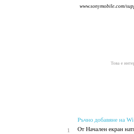
www.sonymobile.com/sup
Това е инте
Ръчно добавяне на W
От Начален екран нат
1