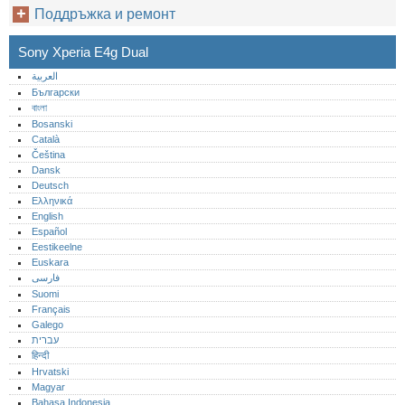
Поддръжка и ремонт
Sony Xperia E4g Dual
العربية
Български
বাংলা
Bosanski
Català
Čeština
Dansk
Deutsch
Ελληνικά
English
Español
Eestikeelne
Euskara
فارسی
Suomi
Français
Galego
עברית
हिन्दी
Hrvatski
Magyar
Bahasa Indonesia