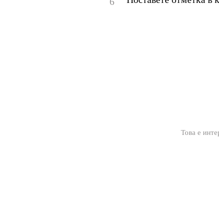
6
Това е инте