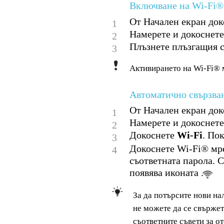
Включване на Wi-Fi®
От Начален екран док
1
Намерете и докоснет
2
Плъзнете плъзгащия с
3
Активирането на Wi-Fi® 
Автоматично свързва
От Начален екран док
1
Намерете и докоснет
2
Докоснете
Wi-Fi
. По
3
Докоснете Wi-Fi® мре
4
съответната парола. С
появява иконата .
За да потърсите нови на
не можете да се свърже
съответните съвети за о