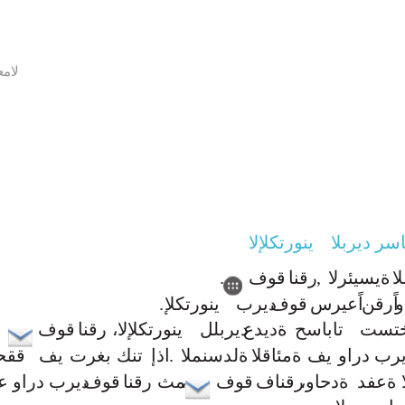
لام
اسر
ديربلا
ينورتكلإلا
ا
ةيسيئرلا
,
رقنا
قوف
.
و
اًرقن
اًعيرس
قوف
ديرب
ينورتكلإ
.
تست
تاباسح
ةديدع
ديربلل
،ينورتكلإلا
رقنا
قوف
يرب
دراو
يف
ةمئاقلا
ةلدسنملا
.
اذإ
تنك
بغرت
يف
ققحت
ةعفد
،ةدحاو
رقناف
قوف
،
مث
رقنا
قوف
ديرب
دراو
ع