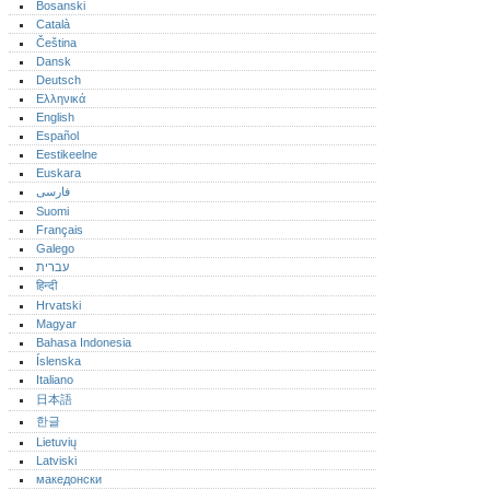
Bosanski
Català
Čeština
Dansk
Deutsch
Ελληνικά
English
Español
Eestikeelne
Euskara
فارسی
Suomi
Français
Galego
עברית
हिन्दी
Hrvatski
Magyar
Bahasa Indonesia
Íslenska
Italiano
日本語
한글
Lietuvių
Latviski
македонски