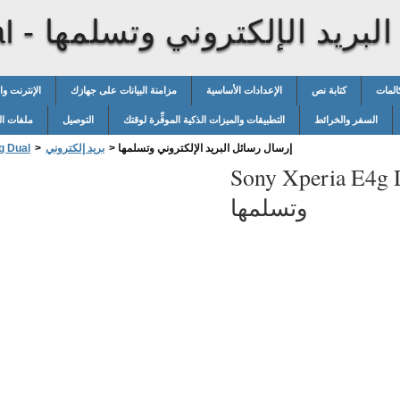
لبريد الإلكتروني وتسلمها
l -
المات
كتابة نص
الإعدادات الأساسية
مزامنة البيانات على جهازك
الإنترنت و
السفر والخرائط
التطبيقات والميزات الذكية الموفِّرة لوقتك
التوصيل
ملفات ال
إرسال رسائل البريد الإلكتروني وتسلمها
>
بريد إلكتروني
>
g Dual
Sony Xperia E4g 
وتسلمها