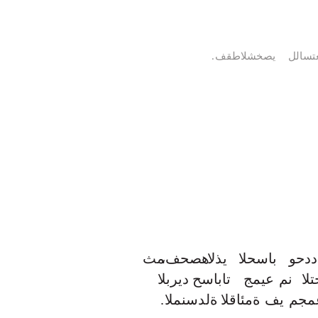
عتسالل
يصخشلا
طقف
.
ددحو
باسحلا
يذلا
،هصحف
مث
لا
نم
عيمج
تاباسح
ديربلا
مجم
يف
ةمئاقلا
ةلدسنملا
.