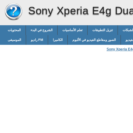
Sony Xperia E4g Dua
الشبكات
تنزيل التطبيقات
تعلم الأساسيات
الشروع في البدء
المحتويات
فيديو
الصور ومقاطع الفيديو في الألبوم
الكاميرا
راديو FM
الموسيقى
Sony Xperia E4